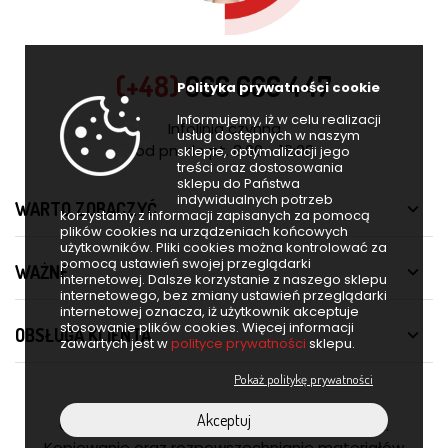
(+48)
666 666 447
Polityka prywatności cookie
Informujemy, iż w celu realizacji
Infolinia czynna
usług dostępnych w naszym
od pn. do pt. 8:00 - 16:00
sklepie, optymalizacji jego
treści oraz dostosowania
sklepu do Państwa
indywidualnych potrzeb
WARTO ZOBACZYĆ

korzystamy z informacji zapisanych za pomocą
plików cookies na urządzeniach końcowych
użytkowników. Pliki cookies można kontrolować za
pomocą ustawień swojej przeglądarki
WAŻNE

internetowej. Dalsze korzystanie z naszego sklepu
internetowego, bez zmiany ustawień przeglądarki
internetowej oznacza, iż użytkownik akceptuje
stosowanie plików cookies. Więcej informacji
OBSŁUGA KLIENTA

zawartych jest w
polityce prywatności
sklepu.
Pokaż politykę prywatności
Akceptuj
© 2026 Furnero. Wszelkie prawa zastrzeżone.
Kopiowanie oraz rozpowszechnianie materiałów