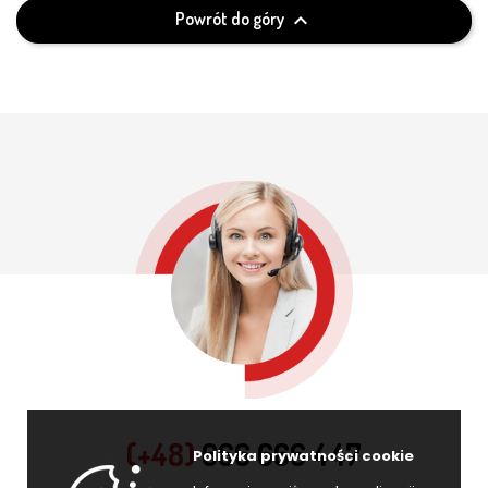
Powrót do góry

(+48)
666 666 447
Polityka prywatności cookie