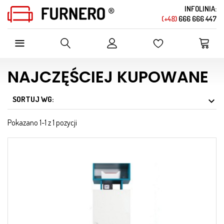
INFOLINIA:
(+48)
666 666 447
SZUKAJ W OFERCIE SKLEPU
NAJCZĘŚCIEJ KUPOWANE
SORTUJ WG:

Pokazano 1-1 z 1 pozycji