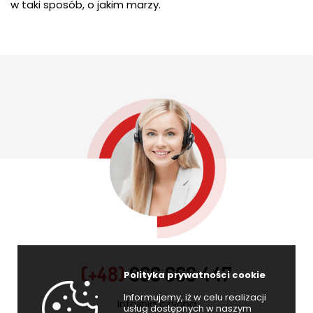
w taki sposób, o jakim marzy.
(+48)
666 666 447
Polityka prywatności cookie
Informujemy, iż w celu realizacji
Infolinia czynna
usług dostępnych w naszym