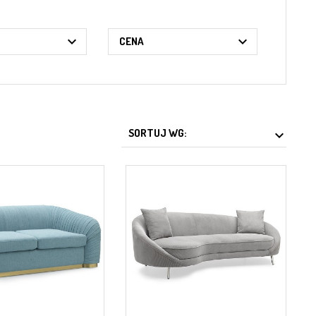


CENA
SORTUJ WG:
