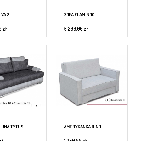
LVA 2
SOFA FLAMINGO
0 zł
5 299,00 zł
LUNA TYTUS
AMERYKANKA RINO
zł
1 350,00 zł