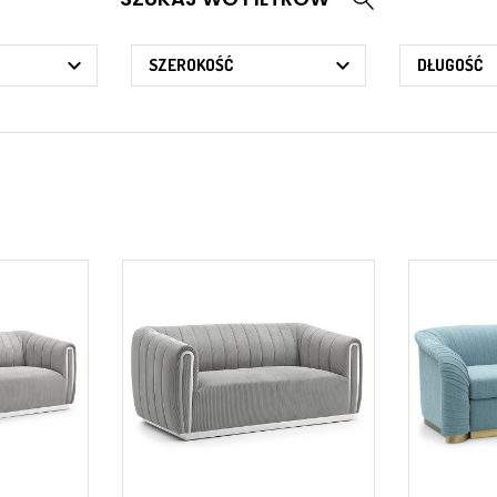


SZEROKOŚĆ
DŁUGOŚĆ