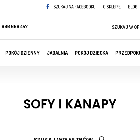
SZUKAJ NA FACEBOOKU
O SKLEPIE
BLOG
)
666 666 447
SZUKAJ W OF
POKÓJ DZIENNY
JADALNIA
POKÓJ DZIECKA
PRZEDPOK
SOFY I KANAPY
SZUKAJ WG FILTRÓW