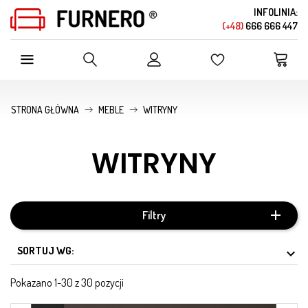
INFOLINIA:
(+48)
666 666 447
SZUKAJ W OFERCIE SKLEPU
STRONA GŁÓWNA
MEBLE
WITRYNY
WITRYNY
Filtry
SORTUJ WG:

Pokazano 1-30 z 30 pozycji