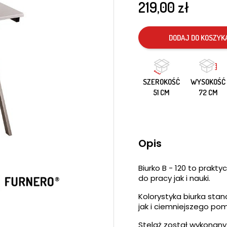
219,00 zł
DODAJ DO KOSZYK
SZEROKOŚĆ
WYSOKOŚĆ
51 CM
72 CM
Opis
Biurko B - 120 to prak
do pracy jak i nauki.
Kolorystyka biurka stan
jak i ciemniejszego po
Stelaż został wykonany 