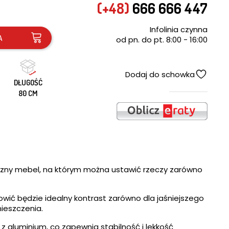
(+48)
666 666 447
Infolinia czynna
A
od pn. do pt. 8:00 - 16:00
Dodaj do schowka
DŁUGOŚĆ
80 CM
tyczny mebel, na którym można ustawić rzeczy zarówno
owić będzie idealny kontrast zarówno dla jaśniejszego
mieszczenia.
z aluminium, co zapewnia stabilność i lekkość