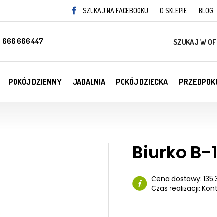
SZUKAJ NA FACEBOOKU
O SKLEPIE
BLOG
)
666 666 447
SZUKAJ W OF
POKÓJ DZIENNY
JADALNIA
POKÓJ DZIECKA
PRZEDPOK
Biurko B-
Cena dostawy:
135.
Czas realizacji:
Kont