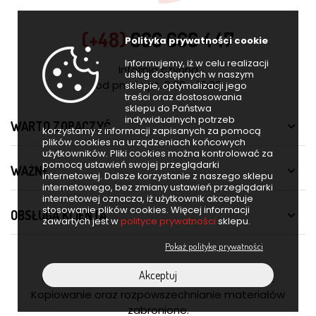
(+48)
666 666 447
Polityka prywatności cookie
Informujemy, iż w celu realizacji
Infolinia czynna
usług dostępnych w naszym
od pn. do pt. 8:00 - 16:00
sklepie, optymalizacji jego
treści oraz dostosowania
sklepu do Państwa
indywidualnych potrzeb
WARTO ZOBACZYĆ

korzystamy z informacji zapisanych za pomocą
plików cookies na urządzeniach końcowych
użytkowników. Pliki cookies można kontrolować za
pomocą ustawień swojej przeglądarki
WAŻNE

internetowej. Dalsze korzystanie z naszego sklepu
internetowego, bez zmiany ustawień przeglądarki
internetowej oznacza, iż użytkownik akceptuje
stosowanie plików cookies. Więcej informacji
OBSŁUGA KLIENTA

zawartych jest w
polityce prywatności
sklepu.
Pokaż politykę prywatności
Akceptuj
© 2026 Furnero. Wszelkie prawa zastrzeżone.
Kopiowanie oraz rozpowszechnianie materiałów
zabronione.