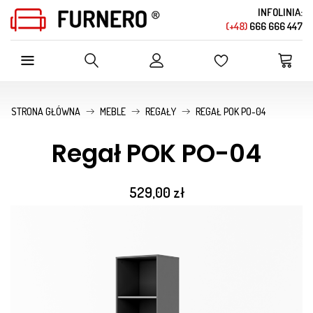
INFOLINIA:
(+48)
666 666 447
SZUKAJ W OFERCIE SKLEPU
STRONA GŁÓWNA
MEBLE
REGAŁY
REGAŁ POK PO-04
Regał POK PO-04
529,00 zł