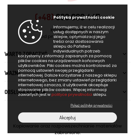
(+48)
666 666 447
Polityka prywatności cookie
Informujemy, iż w celu realizacji
Infolinia czynna
usług dostępnych w naszym
od pn. do pt. 8:00 - 16:00
sklepie, optymalizacji jego
treści oraz dostosowania
sklepu do Państwa
indywidualnych potrzeb
WARTO ZOBACZYĆ

korzystamy z informacji zapisanych za pomocą
plików cookies na urządzeniach końcowych
użytkowników. Pliki cookies można kontrolować za
pomocą ustawień swojej przeglądarki
WAŻNE

internetowej. Dalsze korzystanie z naszego sklepu
internetowego, bez zmiany ustawień przeglądarki
internetowej oznacza, iż użytkownik akceptuje
stosowanie plików cookies. Więcej informacji
OBSŁUGA KLIENTA

zawartych jest w
polityce prywatności
sklepu.
Pokaż politykę prywatności
Akceptuj
© 2026 Furnero. Wszelkie prawa zastrzeżone.
Kopiowanie oraz rozpowszechnianie materiałów
zabronione.