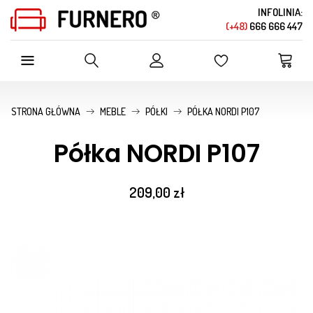
INFOLINIA:
(+48)
666 666 447
SZUKAJ W OFERCIE SKLEPU
STRONA GŁÓWNA
MEBLE
PÓŁKI
PÓŁKA NORDI P107
Półka NORDI P107
209,00 zł