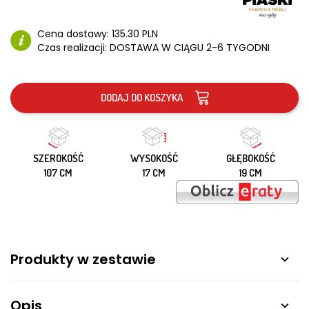
Cena dostawy:
135.30 PLN
Czas realizacji:
DOSTAWA W CIĄGU 2-6 TYGODNI
DODAJ DO KOSZYKA
SZEROKOŚĆ
WYSOKOŚĆ
GŁĘBOKOŚĆ
107 CM
17 CM
19 CM
Produkty w zestawie

Opis
