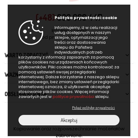
(+48)
666 666 447
Polityka prywatności cookie
Informujemy, iż w celu realizacji
Infolinia czynna
usług dostępnych w naszym
od pn. do pt. 8:00 - 16:00
sklepie, optymalizacji jego
treści oraz dostosowania
sklepu do Państwa
indywidualnych potrzeb
WARTO ZOBACZYĆ

korzystamy z informacji zapisanych za pomocą
plików cookies na urządzeniach końcowych
użytkowników. Pliki cookies można kontrolować za
pomocą ustawień swojej przeglądarki
WAŻNE

internetowej. Dalsze korzystanie z naszego sklepu
internetowego, bez zmiany ustawień przeglądarki
internetowej oznacza, iż użytkownik akceptuje
stosowanie plików cookies. Więcej informacji
OBSŁUGA KLIENTA

zawartych jest w
polityce prywatności
sklepu.
Pokaż politykę prywatności
Akceptuj
© 2026 Furnero. Wszelkie prawa zastrzeżone.
Kopiowanie oraz rozpowszechnianie materiałów
zabronione.