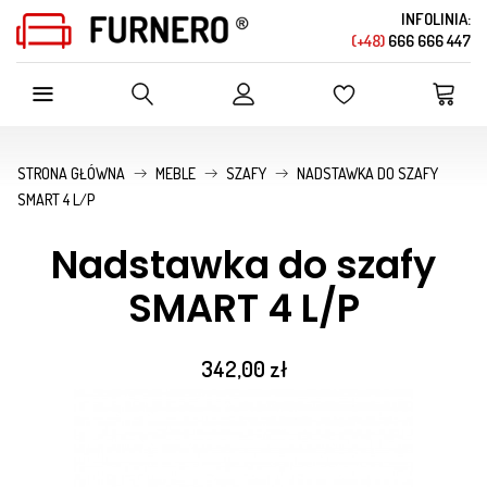
INFOLINIA:
(+48)
666 666 447
SZUKAJ W OFERCIE SKLEPU
STRONA GŁÓWNA
MEBLE
SZAFY
NADSTAWKA DO SZAFY
SMART 4 L/P
Nadstawka do szafy
SMART 4 L/P
342,00 zł