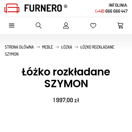
INFOLINIA:
(+48)
666 666 447
SZUKAJ W OFERCIE SKLEPU
STRONA GŁÓWNA
MEBLE
ŁÓŻKA
ŁÓŻKO ROZKŁADANE
SZYMON
Łóżko rozkładane
SZYMON
1 997,00 zł