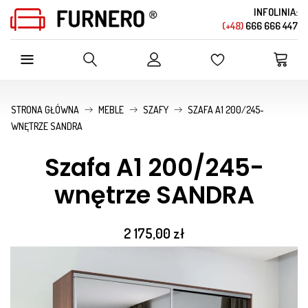
INFOLINIA:
(+48)
666 666 447
SZUKAJ W OFERCIE SKLEPU
STRONA GŁÓWNA
MEBLE
SZAFY
SZAFA A1 200/245-
WNĘTRZE SANDRA
Szafa A1 200/245-
wnętrze SANDRA
2 175,00 zł