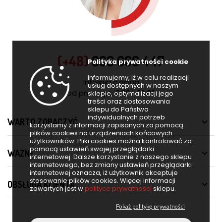
(+48)
666 666 447
Polityka prywatności cookie
Informujemy, iż w celu realizacji
Infolinia czynna
usług dostępnych w naszym
od pn. do pt. 8:00 - 16:00
sklepie, optymalizacji jego
treści oraz dostosowania
sklepu do Państwa
indywidualnych potrzeb
WARTO ZOBACZYĆ

korzystamy z informacji zapisanych za pomocą
plików cookies na urządzeniach końcowych
użytkowników. Pliki cookies można kontrolować za
pomocą ustawień swojej przeglądarki
WAŻNE

internetowej. Dalsze korzystanie z naszego sklepu
internetowego, bez zmiany ustawień przeglądarki
internetowej oznacza, iż użytkownik akceptuje
stosowanie plików cookies. Więcej informacji
OBSŁUGA KLIENTA

zawartych jest w
polityce prywatności
sklepu.
Pokaż politykę prywatności