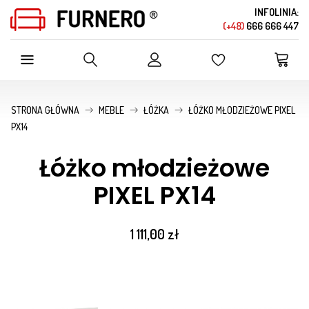
INFOLINIA:
(+48)
666 666 447
SZUKAJ W OFERCIE SKLEPU
STRONA GŁÓWNA
MEBLE
ŁÓŻKA
ŁÓŻKO MŁODZIEŻOWE PIXEL
PX14
Łóżko młodzieżowe
PIXEL PX14
1 111,00 zł