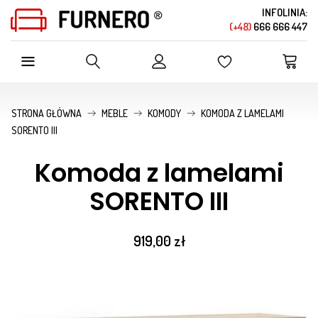
INFOLINIA:
(+48)
666 666 447
SZUKAJ W OFERCIE SKLEPU
STRONA GŁÓWNA
MEBLE
KOMODY
KOMODA Z LAMELAMI
SORENTO III
Komoda z lamelami
SORENTO III
919,00 zł