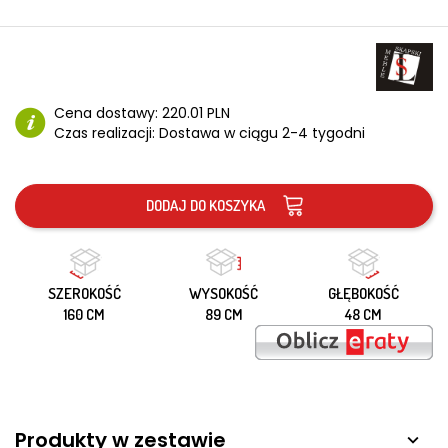
Cena dostawy:
220.01 PLN
Czas realizacji:
Dostawa w ciągu 2-4 tygodni
DODAJ DO KOSZYKA
SZEROKOŚĆ
WYSOKOŚĆ
GŁĘBOKOŚĆ
160 CM
89 CM
48 CM
Produkty w zestawie
