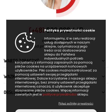
(+48)
666 666 447
Polityka prywatności cookie
Informujemy, iż w celu realizacji
Infolinia czynna
usług dostępnych w naszym
od pn. do pt. 8:00 - 16:00
sklepie, optymalizacji jego
treści oraz dostosowania
sklepu do Państwa
indywidualnych potrzeb
WARTO ZOBACZYĆ

korzystamy z informacji zapisanych za pomocą
plików cookies na urządzeniach końcowych
użytkowników. Pliki cookies można kontrolować za
pomocą ustawień swojej przeglądarki
WAŻNE

internetowej. Dalsze korzystanie z naszego sklepu
internetowego, bez zmiany ustawień przeglądarki
internetowej oznacza, iż użytkownik akceptuje
stosowanie plików cookies. Więcej informacji
OBSŁUGA KLIENTA

zawartych jest w
polityce prywatności
sklepu.
Pokaż politykę prywatności